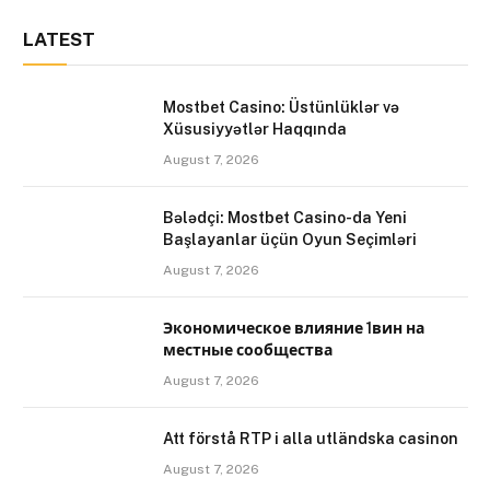
LATEST
Mostbet Casino: Üstünlüklər və
Xüsusiyyətlər Haqqında
August 7, 2026
Bələdçi: Mostbet Casino-da Yeni
Başlayanlar üçün Oyun Seçimləri
August 7, 2026
Экономическое влияние 1вин на
местные сообщества
August 7, 2026
Att förstå RTP i alla utländska casinon
August 7, 2026