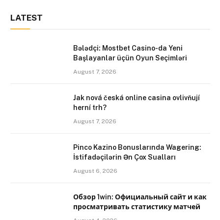
LATEST
Bələdçi: Mostbet Casino-da Yeni
Başlayanlar üçün Oyun Seçimləri
August 7, 2026
Jak nová česká online casina ovlivňují
herní trh?
August 7, 2026
Pinco Kazino Bonuslarında Wagering:
İstifadəçilərin Ən Çox Sualları
August 6, 2026
Обзор 1win: Официальный сайт и как
просматривать статистику матчей