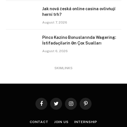
Jak nová česká online casina ovlivňují
herní trh?
August 7, 2026
Pinco Kazino Bonuslarında Wagering:
İstifadəçilərin Ən Çox Sualları
August 6, 2026
SKIMLINKS
Facebook
Twitter
Instagram
Pinterest
CONTACT
JOIN US
INTERNSHIP