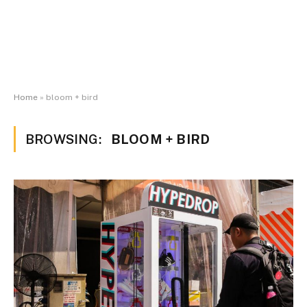
Home
»
bloom + bird
BROWSING:
BLOOM + BIRD