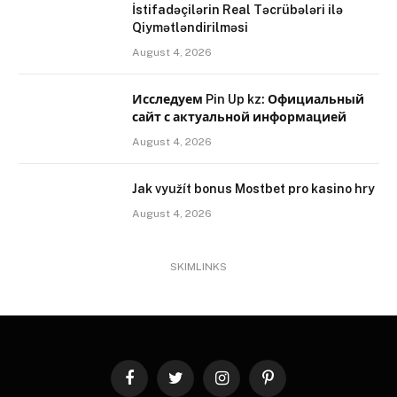
İstifadəçilərin Real Təcrübələri ilə
Qiymətləndirilməsi
August 4, 2026
Исследуем Pin Up kz: Официальный
сайт с актуальной информацией
August 4, 2026
Jak využít bonus Mostbet pro kasino hry
August 4, 2026
SKIMLINKS
Facebook
Twitter
Instagram
Pinterest