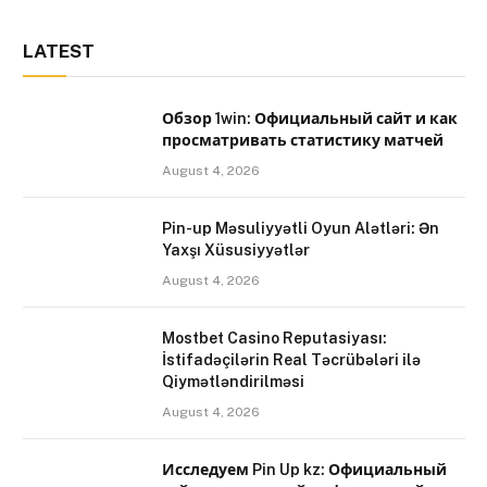
LATEST
Обзор 1win: Официальный сайт и как
просматривать статистику матчей
August 4, 2026
Pin-up Məsuliyyətli Oyun Alətləri: Ən
Yaxşı Xüsusiyyətlər
August 4, 2026
Mostbet Casino Reputasiyası:
İstifadəçilərin Real Təcrübələri ilə
Qiymətləndirilməsi
August 4, 2026
Исследуем Pin Up kz: Официальный