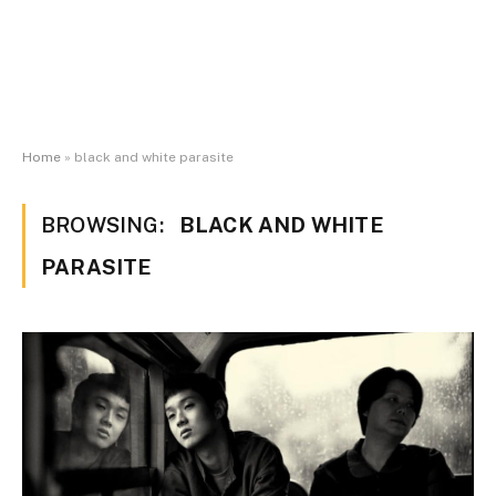
Home
»
black and white parasite
BROWSING:
BLACK AND WHITE
PARASITE