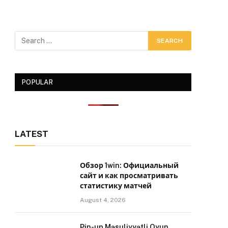
POPULAR
LATEST
Обзор 1win: Официальный
сайт и как просматривать
статистику матчей
August 4, 2026
Pin-up Məsuliyyətli Oyun