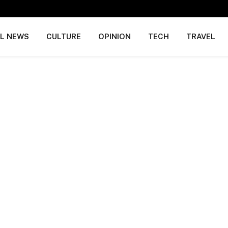
AL NEWS
CULTURE
OPINION
TECH
TRAVEL