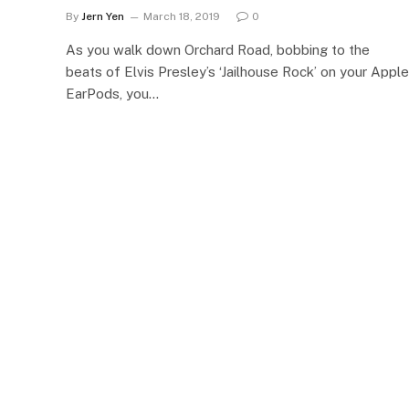
By
Jern Yen
March 18, 2019
0
As you walk down Orchard Road, bobbing to the
beats of Elvis Presley’s ‘Jailhouse Rock’ on your Apple
EarPods, you…