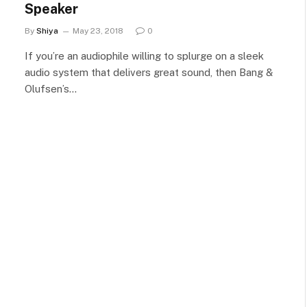
Speaker
By
Shiya
May 23, 2018
0
If you’re an audiophile willing to splurge on a sleek
audio system that delivers great sound, then Bang &
Olufsen’s…