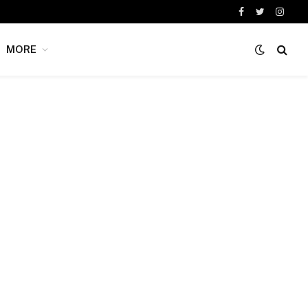
Facebook
Twitter
Insta
MORE