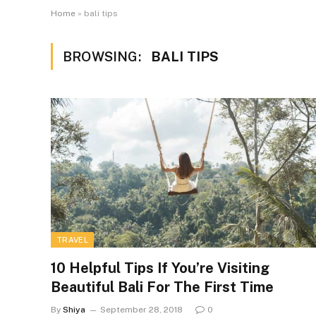
Home
»
bali tips
BROWSING:
BALI TIPS
TRAVEL
10 Helpful Tips If You’re Visiting
Beautiful Bali For The First Time
By
Shiya
September 28, 2018
0