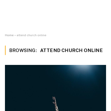
Home
»
attend church online
BROWSING:
ATTEND CHURCH ONLINE