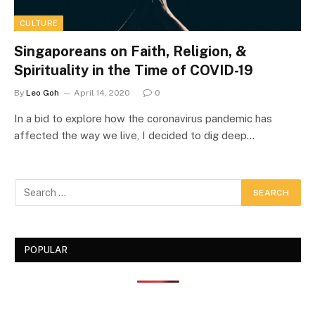
CULTURE
Singaporeans on Faith, Religion, &
Spirituality in the Time of COVID-19
By
Leo Goh
April 14, 2020
0
In a bid to explore how the coronavirus pandemic has
affected the way we live, I decided to dig deep…
POPULAR