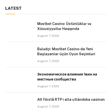
LATEST
Mostbet Casino: Üstünlüklər və
Xüsusiyyətlər Haqqında
August 7, 2026
Bələdçi: Mostbet Casino-da Yeni
Başlayanlar üçün Oyun Seçimləri
August 7, 2026
Экономическое влияние 1вин на
местные сообщества
August 7, 2026
Att förstå RTP i alla utländska casinon
August 7, 2026