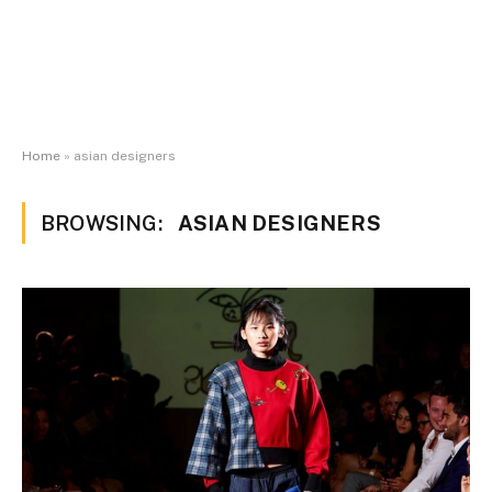
Home
»
asian designers
BROWSING:
ASIAN DESIGNERS