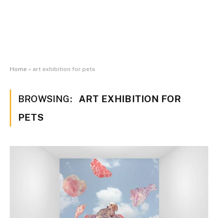
Home
»
art exhibition for pets
BROWSING:
ART EXHIBITION FOR
PETS