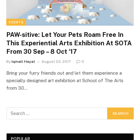
EVENTS
PAW-sitive: Let Your Pets Roam Free In
This Experiential Arts Exhibition At SOTA
From 30 Sep – 8 Oct ‘17
By
Iqmall Hayat
August 23, 2017
0
Bring your furry friends out and let them experience a
specially designed art exhibition at School of The Arts
from 30…
POPULAR