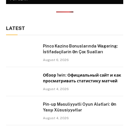
LATEST
Pinco Kazino Bonuslarında Wagering:
İstifadəçilərin Ən Çox Sualları
August 6, 2026
Обзор 1win: Официальный сайт и как
просматривать статистику матчей
August 4, 2026
Pin-up Məsuliyyətli Oyun Alətləri: Ən
Yaxşı Xüsusiyyətlər
August 4, 2026