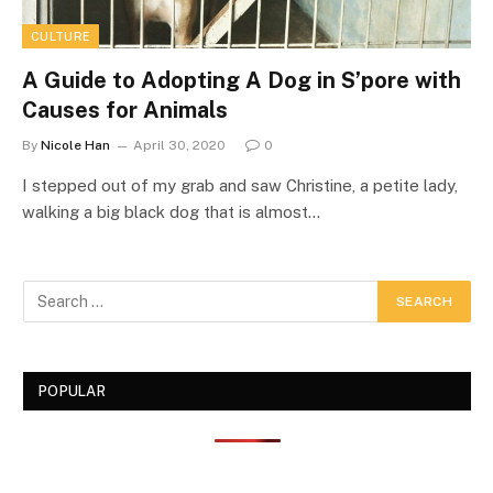
CULTURE
A Guide to Adopting A Dog in S’pore with
Causes for Animals
By
Nicole Han
April 30, 2020
0
I stepped out of my grab and saw Christine, a petite lady,
walking a big black dog that is almost…
POPULAR