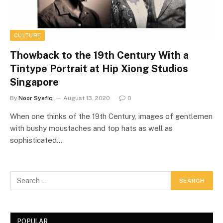
CULTURE
Thowback to the 19th Century With a
Tintype Portrait at Hip Xiong Studios
Singapore
By
Noor Syafiq
August 13, 2020
0
When one thinks of the 19th Century, images of gentlemen
with bushy moustaches and top hats as well as
sophisticated…
POPULAR