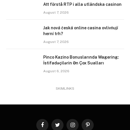
Att förstå RTP i alla utländska casinon
August 7, 2026
Jak nová česká online casina ovlivňují
herní trh?
August 7, 2026
Pinco Kazino Bonuslarında Wagering:
İstifadəçilərin Ən Çox Sualları
August 6, 2026
SKIMLINKS
Facebook
Twitter
Instagram
Pinterest