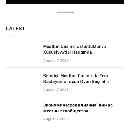
LATEST
Mostbet Casino: Üstünlüklər və
Xüsusiyyətlər Haqqında
August 7, 2026
Bələdçi: Mostbet Casino-da Yeni
Başlayanlar üçün Oyun Seçimləri
August 7, 2026
Экономическое влияние 1вин на
местные сообщества
August 7, 2026