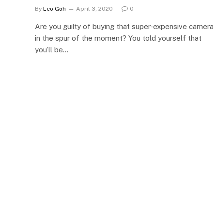
By
Leo Goh
April 3, 2020
0
Are you guilty of buying that super-expensive camera
in the spur of the moment? You told yourself that
you’ll be…