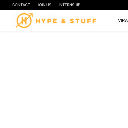
CONTACT
JOIN US
INTERNSHIP
VIR