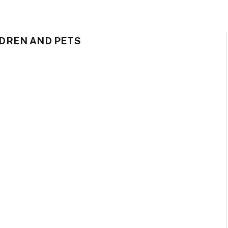
DREN AND PETS